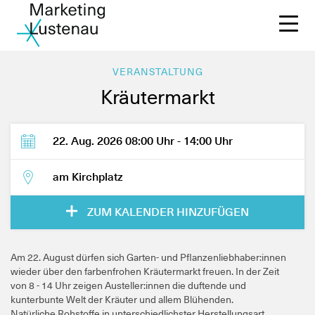
VERANSTALTUNG
Kräutermarkt
Mi
22. Aug. 2026 08:00 Uhr - 14:00 Uhr
JU
am Kirchplatz
Ak
ZUM KALENDER HINZUFÜGEN
Ve
Am 22. August dürfen sich Garten- und Pflanzenliebhaber:innen
wieder über den farbenfrohen Kräutermarkt freuen. In der Zeit
Üb
von 8 - 14 Uhr zeigen Austeller:innen die duftende und
kunterbunte Welt der Kräuter und allem Blühenden.
Natürliche Rohstoffe in unterschiedlichster Herstellungsart